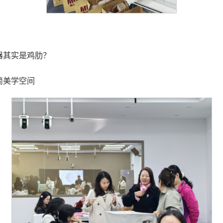
器其实是鸡肋？
简美学空间