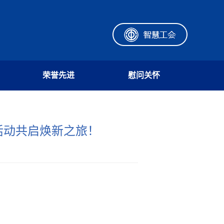
荣誉先进
慰问关怀
活动共启焕新之旅！