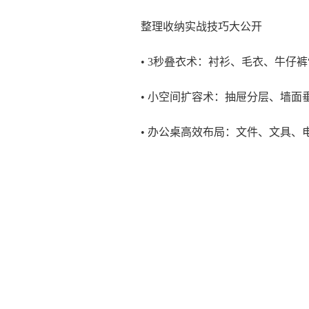
整理收纳实战技巧大公开
• 3秒叠衣术：衬衫、毛衣、牛仔裤
• 小空间扩容术：抽屉分层、墙面
• 办公桌高效布局：文件、文具、