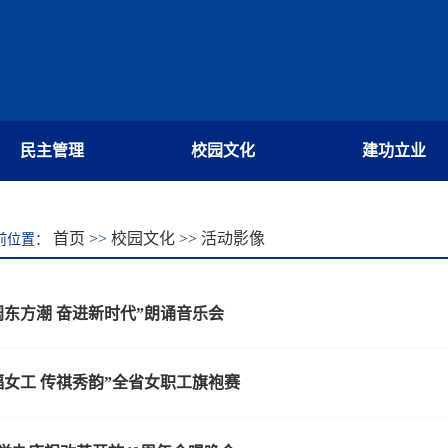
民主管理
校园文化
建功立业
首页
>>
校园文化
>>
活动影像
前位置：
阔东方潮 奋进新时代”朗诵音乐会
福女工 传祺秀韵”全省女职工旗袍赛