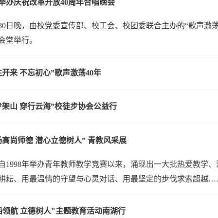
举办庆祝改革开放40周年合唱晚会
月30日晚，由校党委宣传部、校工会、校团委联合主办的“歌声激
会堂举行。
往开来 不忘初心”歌声激荡40年
步架山 穿行云海”校徒步协会公益行
扬高尚师德 潜心立德树人” 青教风采展
自1998年举办青年教师教学竞赛以来，涌现出一大批热爱教学
耕耘、用最温情的守望与心灵对话、用最坚定的步伐求索超越…
船领航 立德树人"主题教育活动南湖行