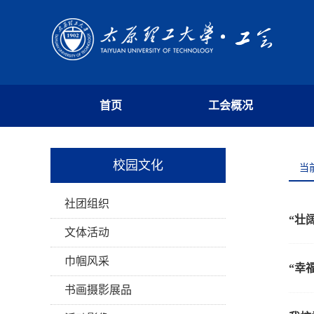
首页
工会概况
校园文化
当
社团组织
“壮
文体活动
巾帼风采
“幸
书画摄影展品