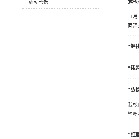
我校
活动影像
11
同泽
“继
“徒
“弘
我校
笔墨
"红